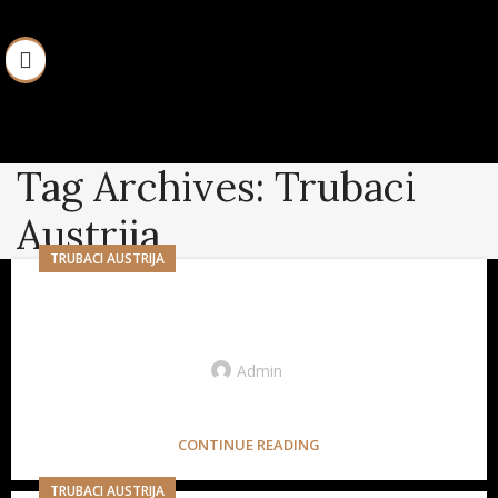
Tag Archives: Trubaci
Austrija
TRUBACI AUSTRIJA
Trubaci u austriji tradicija i
savremenost
Admin
Uvod u svijet trubačkih orkestara Trubački orkestri u ...
CONTINUE READING
TRUBACI AUSTRIJA