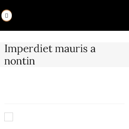
Imperdiet mauris a
nontin
ULLAMCORPER CONSEQUAT
PULVINAR SCELERISQUE
COMMODO SCELERISQUE.
Ut a parturient ad vestibulum lectus varius dignistami